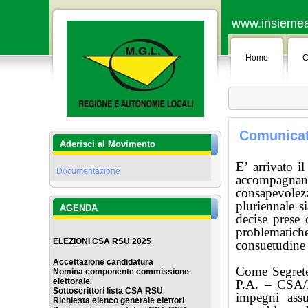
www.insiemeas
Home
C
Comunicat
Aderisci al Movimento
E’ arrivato i
Documentazione
accompagnano 
consapevolezz
pluriennale s
AGENDA
decise prese 
problematiche
ELEZIONI CSA RSU 2025
consuetudine f
Accettazione candidatura
Come Segreter
Nomina componente commissione
elettorale
P.A. – CSA/R
Sottoscrittori lista CSA RSU
impegni assu
Richiesta elenco generale elettor
i