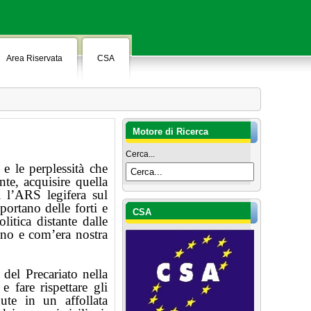
Area Riservata
CSA
Motore di Ricerca
Cerca...
e le perplessità che
te, acquisire quella
i l’ARS legifera sul
portano delle forti e
CSA
litica distante dalle
ano e com’era nostra
del Precariato nella
fare rispettare gli
nute in un affollata