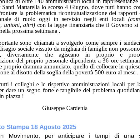
blica di oltre 140 amministratori locali in rappresentanze 
er Santi Mattarella lo scorso 4 Giugno, dove tutti hanno 
frontare la problematica ricontratualizzazione dei rapporti
sonale di ruolo oggi in servizio negli enti locali
(com
, unioni, altri)
con la legge finanziaria che il Governo si 
ella prossima settimana .
ortante sono chiamati a svolgerlo come sempre i sindaci
l disagio sociale vissuto da migliaia di famiglie non possono 
ità, diversamente che agiscano in proprio e proc
zzazione del proprio personale dipendente a 36 ore settima
 e proprio dramma annunciato, quello di collocare in quies
one al disotto della soglia della povertà 500 euro al mese .
utti i colleghi e le rispettive amministrazioni locali per
r dare un segno forte e tangibile del problema quotidia
in piazza !
Giuseppe Cardenia
o Stampa 18 Agosto 2025
n Movimento, per anticipare i tempi di una 