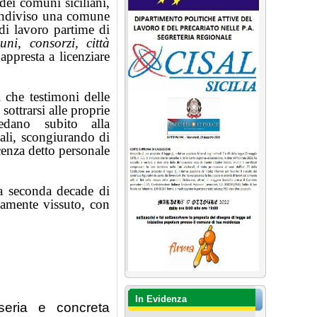
dei comuni siciliani,
condiviso una comune
 di lavoro partime di
uni, consorzi, città
appresta a licenziare
 che testimoni delle
sottrarsi alle proprie
edano subito alla
nali, scongiurando di
cenza detto personale
 la seconda decade di
namente vissuto, con
In Evidenza
seria e concreta