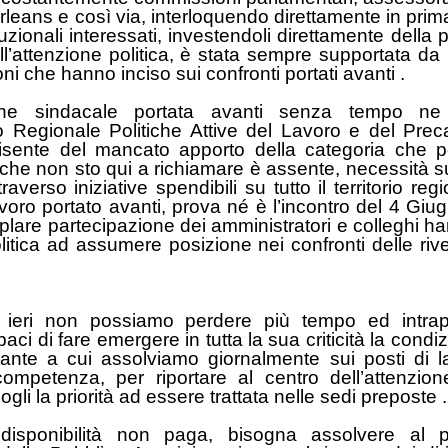
leans e così via, interloquendo direttamente in prim
tituzionali interessati, investendoli direttamente dell
ll’attenzione politica, è stata sempre supportata da in
ni che hanno inciso sui confronti portati avanti .
one sindacale portata avanti senza tempo ne
o Regionale Politiche Attive del Lavoro e del Preca
sente del mancato apporto della categoria che pe
i che non sto qui a richiamare è assente, necessità 
raverso iniziative spendibili su tutto il territorio regi
lavoro portato avanti, prova né è l’incontro del 4 Gi
lare partecipazione dei amministratori e colleghi ha
litica ad assumere posizione nei confronti delle riv
ieri non possiamo perdere più tempo ed intrapre
ci di fare emergere in tutta la sua criticità la condiz
tante a cui assolviamo giornalmente sui posti di 
ompetenza, per riportare al centro dell’attenzion
gli la priorità ad essere trattata nelle sedi preposte .
disponibilità non paga, bisogna assolvere al p