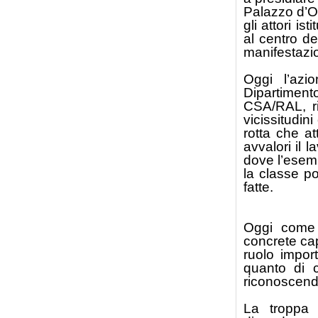
Palazzo d’Or
gli attori is
al centro de
manifestazio
Oggi l’azi
Dipartiment
CSA/RAL, ri
vicissitudin
rotta che att
avvalori il 
dove l’esemp
la classe po
fatte.
Oggi come 
concrete capa
ruolo impor
quanto di c
riconoscendo
La troppa 