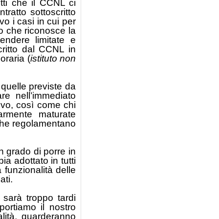
tti che il CCNL ci
ratto sottoscritto
o i casi in cui per
o che riconosce la
endere limitate e
critto dal CCNL in
oraria (
istituto non
quelle previste da
are nell’immediato
tivo, così come chi
armente maturate
ni che regolamentano
n grado di porre in
ia adottato in tutti
 funzionalità delle
ati.
sarà troppo tardi
portiamo il nostro
alità, guarderanno