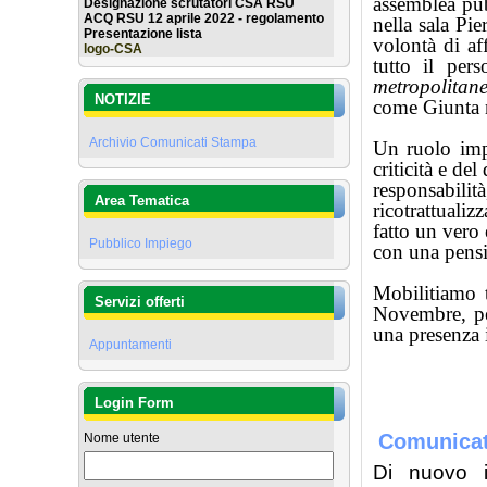
assemblea pub
Designazione scrutatori CSA RSU
ACQ RSU 12 aprile 2022 - regolamento
nella sala Pi
Presentazione lista
volontà di af
logo-CSA
tutto il per
metropolitane
NOTIZIE
come Giunta n
Archivio Comunicati Stampa
Un ruolo imp
criticità e de
responsabil
Area Tematica
ricotrattuali
fatto un vero
Pubblico Impiego
con una pensi
Mobilitiamo t
Servizi offerti
Novembre, pe
una presenza 
Appuntamenti
Login Form
Comunicat
Nome utente
Di nuovo i