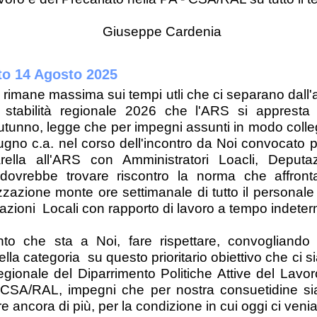
eppe Cardenia
o 14 Agosto 2025
e rimane massima sui tempi utli che ci separano dal
 stabilità regionale 2026 che l'ARS si appresta 
tunno, legge che per impegni assunti in modo colle
gno c.a. nel corso dell'incontro da Noi convocato p
arella all'ARS con Amministratori Loacli, Deput
dovrebbe trovare riscontro la norma che affront
izzazione monte ore settimanale di tutto il personale
azioni Locali con rapporto di lavoro a tempo indeter
o che sta a Noi, fare rispettare, convogliando 
della categoria su questo prioritario obiettivo che ci 
egionale del Diparrimento Politiche Attive del Lavor
- CSA/RAL, impegni che per nostra consuetidine si
are ancora di più, per la condizione in cui oggi ci ven