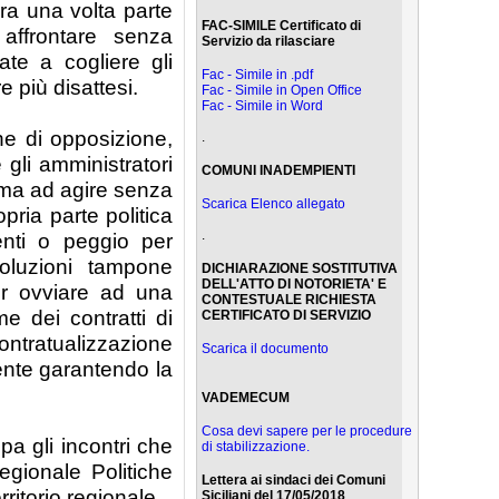
ra una volta parte
FAC-SIMILE Certificato di
 affrontare senza
Servizio da rilasciare
ate a cogliere gli
Fac - Simile in .pdf
 più disattesi.
Fac - Simile in Open Office
Fac - Simile in Word
he di opposizione,
.
 gli amministratori
COMUNI INADEMPIENTI
à ma ad agire senza
Scarica Elenco allegato
ria parte politica
.
enti o peggio per
soluzioni tampone
DICHIARAZIONE SOSTITUTIVA
DELL'ATTO DI NOTORIETA' E
r ovviare ad una
CONTESTUALE RICHIESTA
e dei contratti di
CERTIFICATO DI SERVIZIO
contratualizzazione
Scarica il documento
ente garantendo la
VADEMECUM
Cosa devi sapere per le procedure
a gli incontri che
di stabilizzazione.
gionale Politiche
Lettera ai sindaci dei Comuni
rritorio regionale.
Siciliani del 17/05/2018