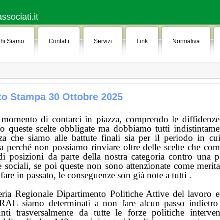
sociati.it
hi Siamo
Contatti
Servizi
Link
Normativa
o Stampa 30 Ottobre 2025
l momento di contarci in piazza, comprendo le diffidenze 
queste scelte obbligate ma dobbiamo tutti indistintamen
a che siamo alle battute finali sia per il periodo in cu
ia perché non possiamo rinviare oltre delle scelte che com
di posizioni da parte della nostra categoria contro una po
 sociali, se poi queste non sono attenzionate come merit
are in passato, le conseguenze son già note a tutti .
ia Regionale Dipartimento Politiche Attive del lavoro e 
AL siamo determinati a non fare alcun passo indietro e 
nti trasversalmente da tutte le forze politiche interve