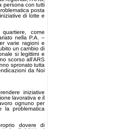
a persona con tutti
a problematica posta
iziative di lotte e
 quartiere, come
riato nella P.A. –
r varie ragioni e
subito un cambio di
onale si legittimi e
ugno scorso all’ARS
nno spronato tutta
endicazioni da Noi
ndere iniziative
ione lavorativa e il
lavoro ognuno per
e la problematica
roprio dovere di