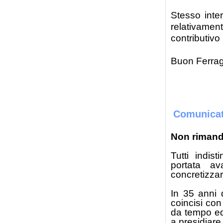
Stesso inte
relativamen
contributivo 
Buon Ferra
Gius
Comunicat
Non rimand
Tutti indis
portata av
concretizzar
In 35 anni d
coincisi con
da tempo ed
a presidiare