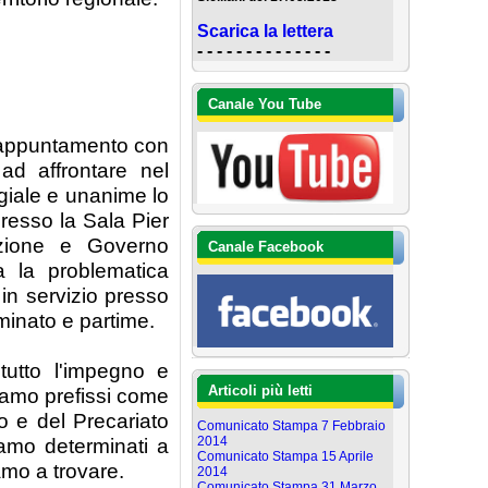
Scarica la lettera
- - - - - - - - - - - - - -
Canale You Tube
l'appuntamento con
ad affrontare nel
giale e unanime lo
resso la Sala Pier
azione e Governo
Canale Facebook
a la problematica
 in servizio presso
minato e partime.
tutto l'impegno e
Articoli più letti
siamo prefissi come
o e del Precariato
Comunicato Stampa 7 Febbraio
2014
amo determinati a
Comunicato Stampa 15 Aprile
iamo a trovare.
2014
Comunicato Stampa 31 Marzo