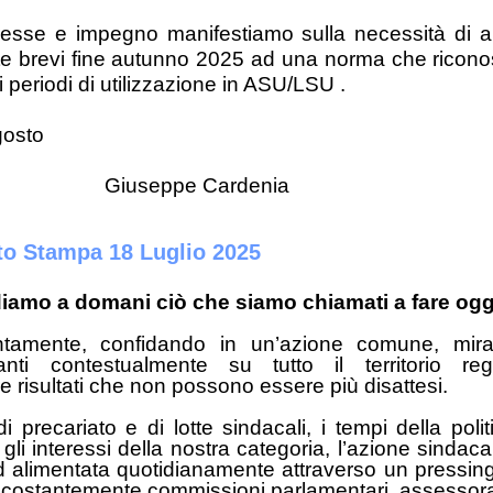
resse e impegno manifestiamo sulla necessità di a
te brevi fine autunno 2025 ad una norma che riconos
i periodi di utilizzazione in ASU/LSU .
gosto
eppe Cardenia
o Stampa 18 Luglio 2025
iamo a domani ciò che siamo chiamati a fare ogg
tintamente, confidando in un’azione comune, mir
anti contestualmente su tutto il territorio re
e risultati che non possono essere più disattesi.
i precariato e di lotte sindacali, i tempi della pol
 gli interessi della nostra categoria, l’azione sindac
 alimentata quotidianamente attraverso un pressing
 costantemente commissioni parlamentari, assessorati