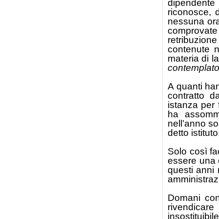
dipendente d
riconosce, 
nessuna ora 
comprovate e
retribuzion
contenute n
materia di l
contemplato
A quanti ha
contratto d
istanza per 
ha assomma
nell’anno sol
detto istitu
Solo così fa
essere una de
questi anni 
amministrazio
Domani con 
rivendicare 
insostituibi