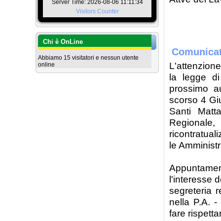
Server Time: 2026-08-06 11:11:34
Visitors Counter
Gius
Chi è OnLine
Comunicat
Abbiamo 15 visitatori e nessun utente
L'attenzion
online
la legge di
prossimo au
scorso 4 Giu
Santi Matt
Regionale, 
ricontratual
le Amministr
Appuntament
l'interesse 
segreteria r
nella P.A. 
fare rispett