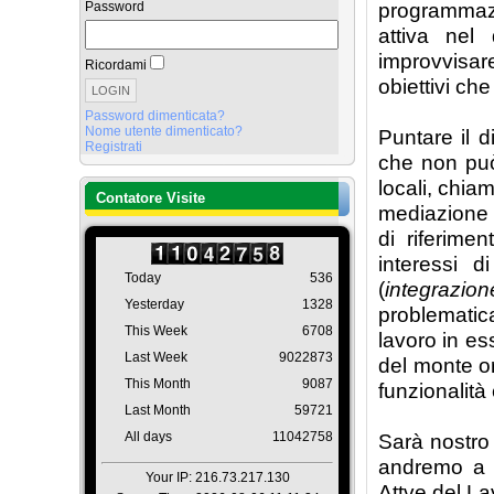
Password
programmazi
attiva nel 
improvvisare
Ricordami
obiettivi ch
Password dimenticata?
Nome utente dimenticato?
Puntare il d
Registrati
che non può 
locali, chia
Contatore Visite
mediazione a
di riferim
interessi d
Today
536
(
integrazion
Yesterday
1328
problematic
This Week
6708
lavoro in es
Last Week
9022873
del monte o
This Month
9087
funzionalità
Last Month
59721
All days
11042758
Sarà nostro 
andremo a p
Your IP: 216.73.217.130
Attve del La