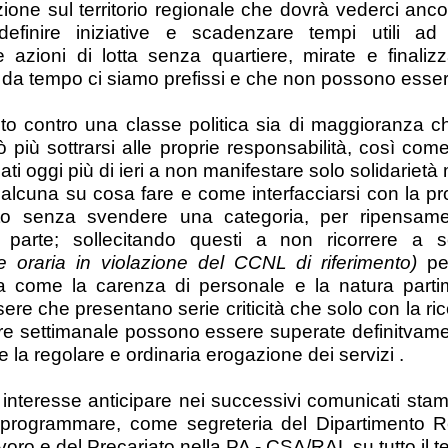
one sul territorio regionale che dovrà vederci anco
definire iniziative e scadenzare tempi utili ad
 azioni di lotta senza quartiere, mirate e finalizz
e da tempo ci siamo prefissi e che non possono essere
ito contro una classe politica sia di maggioranza c
più sottrarsi alle proprie responsabilità, così come
mati oggi più di ieri a non manifestare solo solidariet
lcuna su cosa fare e come interfacciarsi con la prop
ento senza svendere una categoria, per ripensam
i parte; sollecitando questi a non ricorrere a 
e oraria in violazione del CCNL di riferimento)
pe
a come la carenza di personale e la natura partim
sere che presentano serie criticità che solo con la ri
re settimanale possono essere superate definitvam
 e la regolare e ordinaria erogazione dei servizi .
interesse anticipare nei successivi comunicati stamp
rogrammare, come segreteria del Dipartimento Re
voro e del Precariato nella PA - CSA/RAL su tutto il te