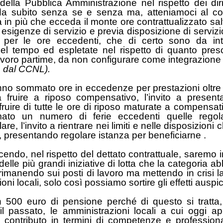
ella Pubblica Amministrazione nel rispetto dei diri
da subito senza se e senza ma, atteniamoci al cont
in più che ecceda il monte ore contrattualizzato salv
sigenze di servizio e previa disposizione di servizi
e per le ore eccedenti, che di certo sono da int
el tempo ed espletate nel rispetto di quanto pres
avoro partime, da non configurare come integrazione 
 dal CCNL).
nno sommato ore in eccedenze per prestazioni oltre 
a fruire a riposo compensativo, l’invito a present
fruire di tutte le ore di riposo maturate a compensa
to un numero di ferie eccedenti quelle regol
are, l’invito a rientrare nei limiti e nelle disposizio
to, presentando regolare istanza per beneficiarne .
cendo, nel rispetto del dettato contrattuale, saremo i
lle più grandi iniziative di lotta che la categoria abb
rimanendo sui posti di lavoro ma mettendo in crisi la
ni locali, solo così possiamo sortire gli effetti auspic
500 euro di pensione perché di questo si tratta, 
il passato, le amministrazioni locali a cui oggi ap
le contributo in termini di competenze e profession