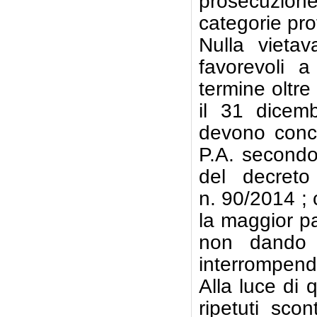
prosecuzion
categorie pro
Nulla vietav
favorevoli a
termine oltr
il 31 dicem
devono concl
P.A. secondo 
del decret
n. 90/2014 ;
la maggior pa
non dando 
interrompend
Alla luce di
ripetuti sco