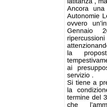
latitanza , ma
Ancora una
Autonomie Loc
ovvero un’in
Gennaio 
ripercussioni
attenzionando
la propos
tempestivamen
ai presuppos
servizio .
Si tiene a pr
la condizion
termine del 
che l’ammi