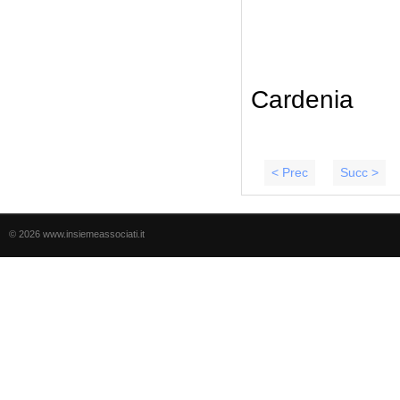
Il Seg
G
Cardenia
< Prec
Succ >
© 2026 www.insiemeassociati.it