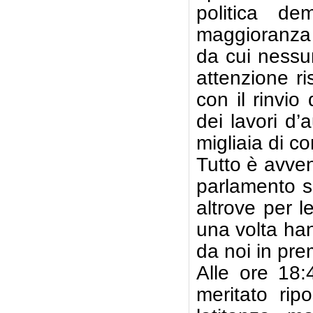
politica de
maggioranza 
da cui nessu
attenzione ri
con il rinvio
dei lavori d
migliaia di c
Tutto è avve
parlamento so
altrove per l
una volta ha
da noi in pre
Alle ore 18:
meritato rip