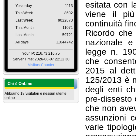
esitata con 
Yesterday
1113
viene il più
This Week
8692
Last Week
9022873
continuità fi
This Month
11071
Ricordo che 
Last Month
59721
nazionale e
All days
11044742
legge n. 19
Your IP: 216.73.216.75
che consent
Server Time: 2026-08-07 22:12:30
Visitors Counter
2015 al dett
125/2013
è m
Chi è OnLine
degli enti c
Abbiamo 18 visitatori e nessun utente
pre-dissesto 
online
che non avev
assunzioni c
varie tipologi