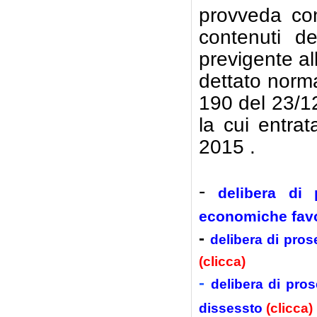
provveda con
contenuti de
previgente al
dettato norma
190 del 23/12
la cui entra
2015 .
-
delibera di p
economiche fav
-
delibera di pros
(clicca)
-
delibera di pros
dissessto
(clicca)