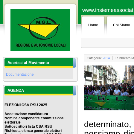
www.insiemeassociati.
Home
Chi Siamo
Categoria:
2014
Pubblicato M
Aderisci al Movimento
Documentazione
AGENDA
ELEZIONI CSA RSU 2025
Accettazione candidatura
Nomina componente commissione
determinato
elettorale
Sottoscrittori lista CSA RSU
Richiesta elenco generale elettor
i
possiamo dis