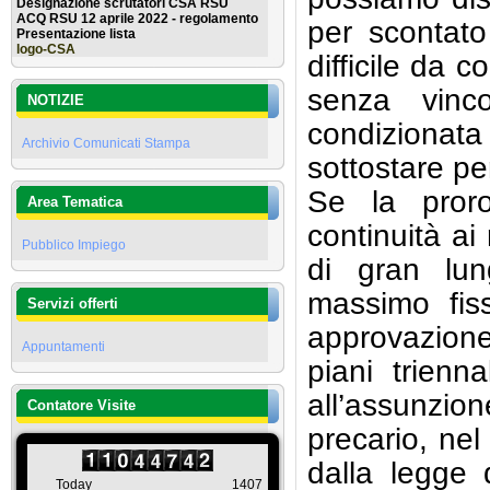
Designazione scrutatori CSA RSU
ACQ RSU 12 aprile 2022 - regolamento
per scontato
Presentazione lista
logo-CSA
difficile da 
senza vinco
NOTIZIE
condizionata
Archivio Comunicati Stampa
sottostare pe
Se la proro
Area Tematica
continuità ai
Pubblico Impiego
di gran lun
massimo fiss
Servizi offerti
approvazione 
Appuntamenti
piani trienn
all’assunzi
Contatore Visite
precario, nel
dalla legge 
Today
1407