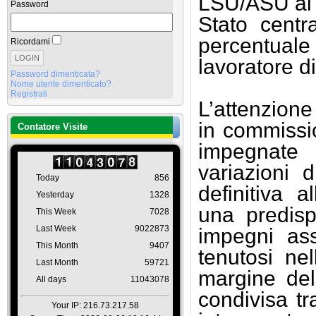
LSU/ASU ai f
Password
Stato centr
percentual
Ricordami
lavoratore d
Password dimenticata?
Nome utente dimenticato?
Registrati
L’attenzione
in commissio
Contatore Visite
impegnate 
variazioni 
Today
856
definitiva 
Yesterday
1328
una predis
This Week
7028
Last Week
9022873
impegni ass
This Month
9407
tenutosi nel
Last Month
59721
margine del
All days
11043078
condivisa tr
Your IP: 216.73.217.58