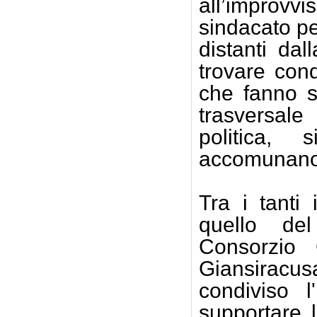
all’improvv
sindacato pe
distanti da
trovare cond
che fanno s
trasversal
politica,
accomunano p
Tra i tanti 
quello del
Consorzio 
Giansiracu
condiviso l
supportare l