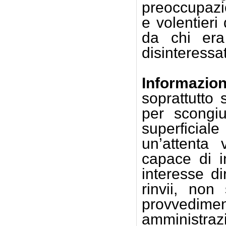
preoccupazio
e volentieri
da chi era 
disinteressa
Informazio
soprattutto 
per scongiu
superficial
un’attenta 
capace di i
interesse di
rinvii, non 
provvedime
amministra