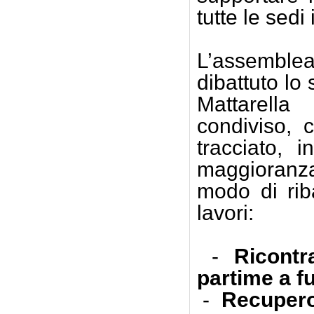
tutte le sedi 
L’assemble
dibattuto lo
Mattarell
condiviso, 
tracciato, i
maggioranza
modo di riba
lavori:
-
Ricontr
partime a fu
-
Recupero 