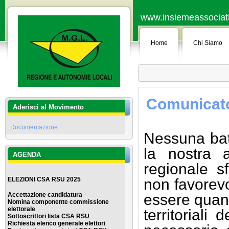
www.insiemeassociati.
Home
Chi Siamo
Comunicato
Aderisci al Movimento
Documentazione
Nessuna batt
la nostra a
AGENDA
regionale s
ELEZIONI CSA RSU 2025
non favorev
Accettazione candidatura
essere quant
Nomina componente commissione
elettorale
territoriali 
Sottoscrittori lista CSA RSU
Richiesta elenco generale elettor
i