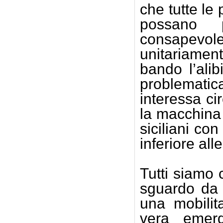
che tutte le 
possano 
consapevol
unitariamen
bando l’ali
problematic
interessa ci
la macchina 
siciliani co
inferiore al
Tutti siamo 
sguardo da 
una mobilit
vera emer