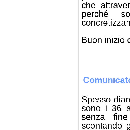
che attrave
perché so
concretizzand
Buon inizio 
Gius
Comunicat
Spesso diam
sono i 36 a
senza fine
scontando g