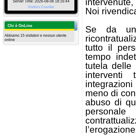
intervenute
Server Time: 2026-08-06 18:16:44
Visitors Counter
Noi rivendica
Chi è OnLine
Se da una
Abbiamo 15 visitatori e nessun utente
ricontratua
online
tutto il per
tempo indet
tutela delle
interventi
integrazioni
meno di conte
abuso di que
personal
contrattual
l’erogazione 