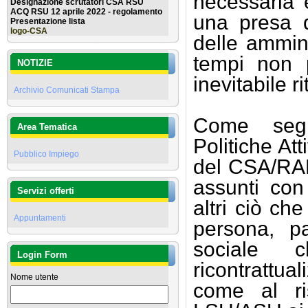
necessaria 
Designazione scrutatori CSA RSU
ACQ RSU 12 aprile 2022 - regolamento
una presa d
Presentazione lista
logo-CSA
delle ammini
tempi non p
NOTIZIE
inevitabile r
Archivio Comunicati Stampa
Come segr
Area Tematica
Politiche At
Pubblico Impiego
del CSA/RAL 
assunti con
Servizi offerti
altri ciò ch
Appuntamenti
persona, p
sociale c
Login Form
ricontrattua
Nome utente
come al ris