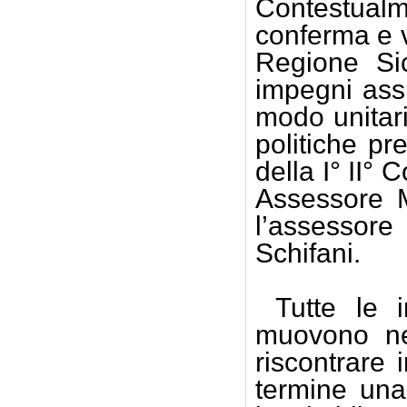
Contestual
conferma e v
Regione Sic
impegni assu
modo unitari
politiche pr
della I° II°
Assessore M
l’assessore
Schifani.
Tutte le 
muovono nel
riscontrare
termine una