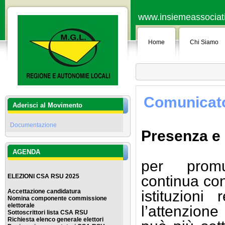
www.insiemeassociati.
Home
Chi Siamo
Comunicat
Aderisci al Movimento
Documentazione
Presenza e
AGENDA
per promu
ELEZIONI CSA RSU 2025
continua con
Accettazione candidatura
istituzion
Nomina componente commissione
elettorale
l’attenzione
Sottoscrittori lista CSA RSU
Richiesta elenco generale elettor
i