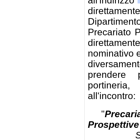
all'indirizzo
direttamen
Dipartimen
Precariato 
direttament
nominativo e
diversamen
prendere p
portineri
all'incontro:
"
Precar
Prospettive
S