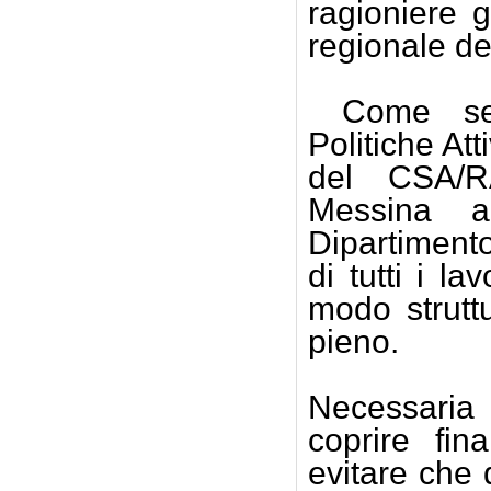
ragioniere 
regionale del
Come seg
Politiche At
del CSA/RA
Messina a
Dipartiment
di tutti i la
modo strutt
pieno.
Necessari
coprire fina
evitare che 