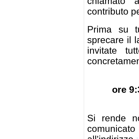
chiamato ad
contributo p
Prima su t
sprecare il l
invitate tu
concretamen
ore 9:30 
PAL
Si rende n
comunicato