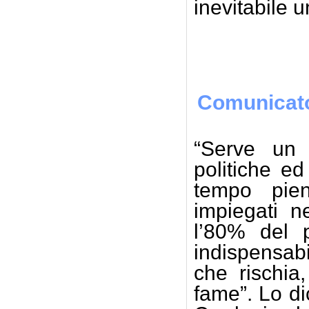
inevitabile u
Gius
Comunicato
“Serve un 
politiche ed
tempo pien
impiegati n
l’80% del p
indispensabi
che rischia
fame”. Lo d