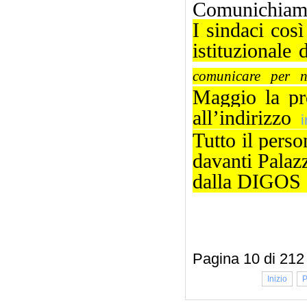
Comunichiamo 
I sindaci cos
istituzionale d
comunicare per 
Maggio la pro
all’indirizzo
Tutto il perso
davanti Palaz
dalla DIGOS d
Pagina 10 di 212
Inizio
P