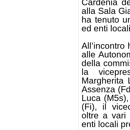
Cardenia de
alla Sala Gi
ha tenuto un
ed enti local
All’incontro
alle Autonom
della commis
la vicepre
Margherita 
Assenza (Fd
Luca (M5s),
(Fi), il vi
oltre a vari
enti locali pr