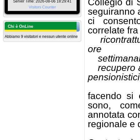
Collegio di 
Server Time: 2026-08-06 18:29:41
Visitors Counter
seguiranno a
ci consent
Chi è OnLine
correlate fra
Abbiamo 9 visitatori e nessun utente online
ricontrat
ore
settimanali
recupero an
pensionistici
facendo si
sono, com
annotata com
regionale e 