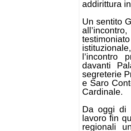
addirittura i
Un sentito Gr
all’incont
testimonia
istituziona
l’incontro 
davanti Pal
segreterie P
e Saro Conte
Cardinale.
Da oggi di 
lavoro fin q
regionali u