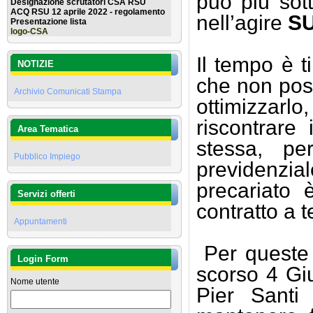
può più sott
Designazione scrutatori CSA RSU
ACQ RSU 12 aprile 2022 - regolamento
nell’agire
S
Presentazione lista
logo-CSA
Il tempo è t
NOTIZIE
che non pos
Archivio Comunicati Stampa
ottimizzarl
riscontrare
Area Tematica
stessa, p
Pubblico Impiego
previdenzia
precariato 
Servizi offerti
contratto a 
Appuntamenti
Per queste 
Login Form
scorso 4 Gi
Nome utente
Pier Santi