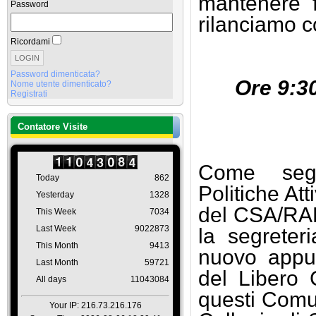
mantenere f
Password
rilanciamo co
Ricordami
Password dimenticata?
Ore 9:3
Nome utente dimenticato?
Registrati
Contatore Visite
Come segr
Today
862
Politiche At
Yesterday
1328
del CSA/RAL
This Week
7034
Last Week
9022873
la segreter
This Month
9413
nuovo appu
Last Month
59721
del Libero 
All days
11043084
questi Comun
Your IP: 216.73.216.176