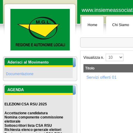
www.insiemeassociati.
Home
Chi Siamo
Visualizza n.
Aderisci al Movimento
Titolo
Documentazione
Servizi offerti 01
AGENDA
ELEZIONI CSA RSU 2025
Accettazione candidatura
Nomina componente commissione
elettorale
Sottoscrittori lista CSA RSU
Richiesta elenco generale elettor
i