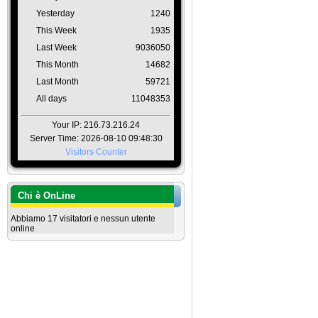
Yesterday
1240
This Week
1935
Last Week
9036050
This Month
14682
Last Month
59721
All days
11048353
Your IP: 216.73.216.24
Server Time: 2026-08-10 09:48:30
Visitors Counter
Chi è OnLine
Abbiamo 17 visitatori e nessun utente
online