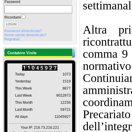
settimanal
Password
Ricordami
Altra pr
Password dimenticata?
Nome utente dimenticato?
ricontratt
Registrati
comma 9 e
Contatore Visite
normativo 
Continui
Today
1073
Yesterday
1519
amministra
This Week
9877
Last Week
9022873
coordinam
This Month
12256
Last Month
59721
Precariato
All days
11045927
dell’integ
Your IP: 216.73.216.221