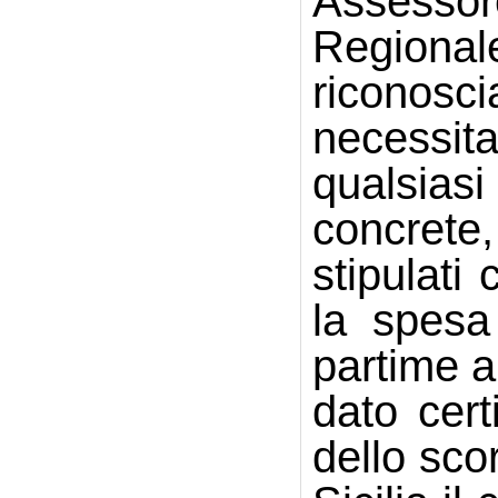
Assessor
Regional
riconosci
necessit
qualsias
concrete,
stipulati
la spesa 
partime a 
dato cert
dello sco