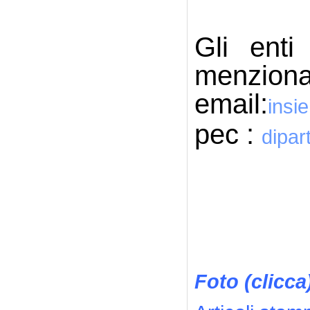
Gli enti
menzionat
email:
insi
pec :
dipar
Foto (clicca