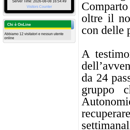
Server Time: 2026-08-08 16:54:49
Comparto 
Visitors Counter
oltre il n
Chi è OnLine
con delle 
Abbiamo 12 visitatori e nessun utente
online
A testimo
dell’avven
da 24 pass
gruppo c
Autonomi
recuperare
settiman