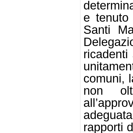
determina
e tenuto
Santi Ma
Delegazio
ricadenti
unitament
comuni, l
non olt
all’appr
adeguata
rapporti 