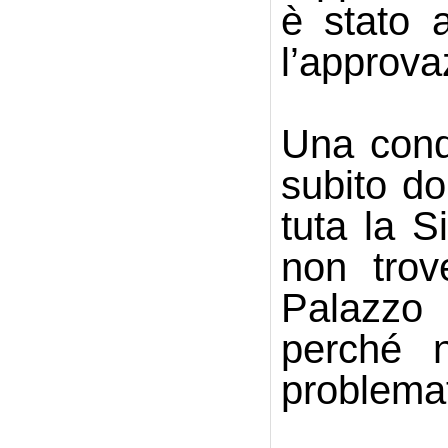
è stato 
l’approva
Una cond
subito do
tuta la S
non trov
Palazzo 
perché n
problemat