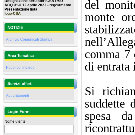
del monito
Designazione scrutatori CSA RSU
ACQ RSU 12 aprile 2022 - regolamento
Presentazione lista
monte ore
logo-CSA
stabilizz
NOTIZIE
nell’Alle
Archivio Comunicati Stampa
comma 7 de
Area Tematica
di entrata 
Pubblico Impiego
Servizi offerti
Si richia
Appuntamenti
suddette d
spesa da
Login Form
Nome utente
ricontrat