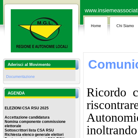
www.insiemeassociati.
Home
Chi Siamo
Comunic
Aderisci al Movimento
Documentazione
Ricordo c
AGENDA
riscontra
ELEZIONI CSA RSU 2025
Autonomie
Accettazione candidatura
Nomina componente commissione
inoltrando
elettorale
Sottoscrittori lista CSA RSU
Richiesta elenco generale elettor
i