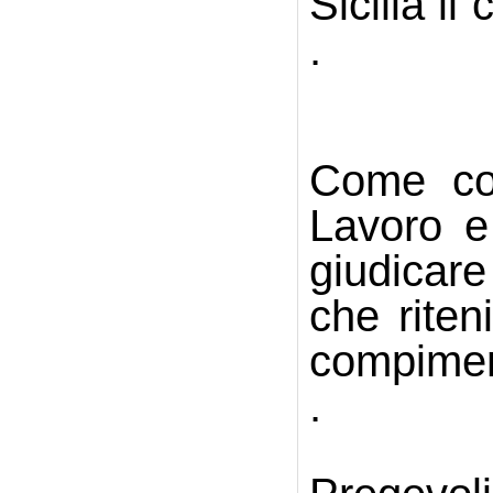
Sicilia il
.
Come coo
Lavoro e
giudicare
che riten
compiment
.