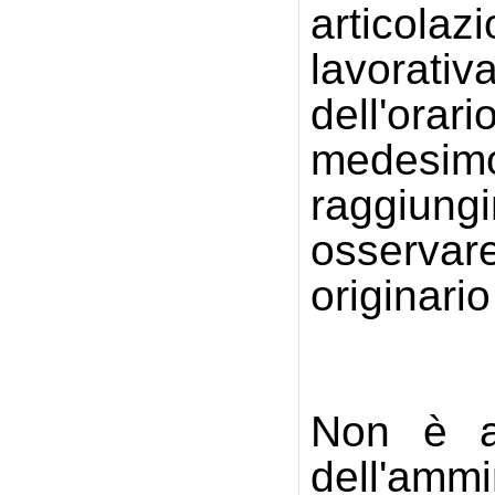
articola
lavorati
dell'ora
medesim
raggiung
osservare
originario
Non è am
dell'ammi