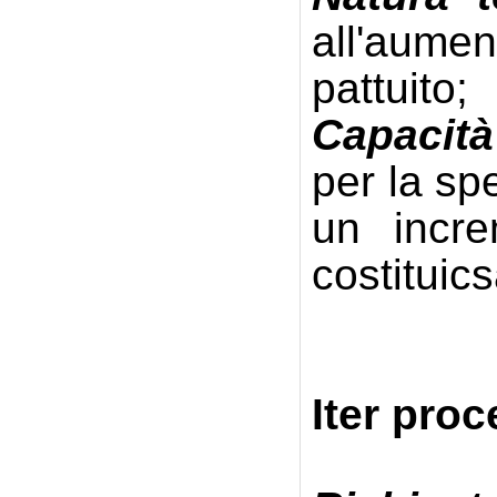
all'aume
pattuito;
Capacità
per la spe
un incre
costituic
Iter proc