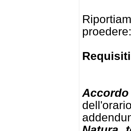
Riportia
proedere
Requisiti
Accordo
dell'ora
addendum 
Natura 