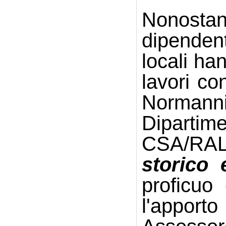
Nonostan
dipendent
locali ha
lavori co
Normann
Dipartime
CSA/RAL
storico e
proficuo
l'apporto