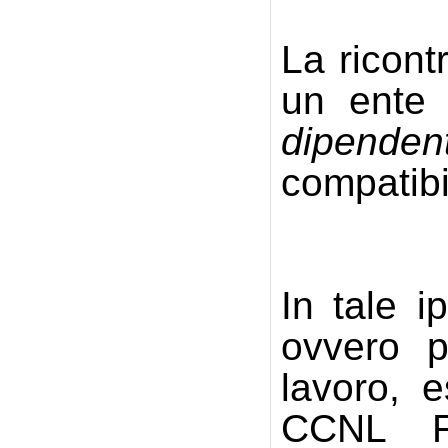
La ricont
un ente 
dipenden
compatibi
In tale i
ovvero p
lavoro, 
CCNL Fun