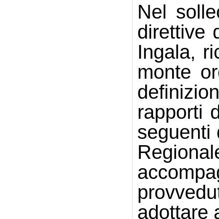
Nel solle
direttive
Ingala, r
monte ore
definizio
rapporti 
seguenti 
Regiona
accompa
provvedu
adottare a