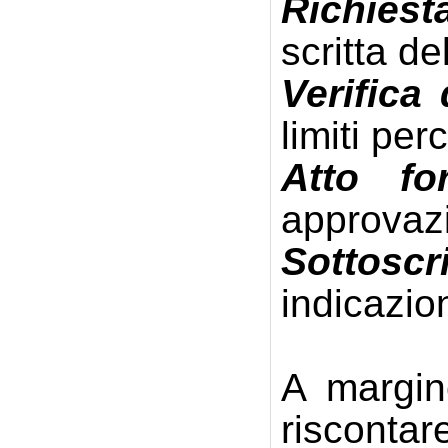
Richies
scritta d
Verifica
limiti pe
Atto fo
approvazi
Sottoscr
indicazio
A margin
riscontare