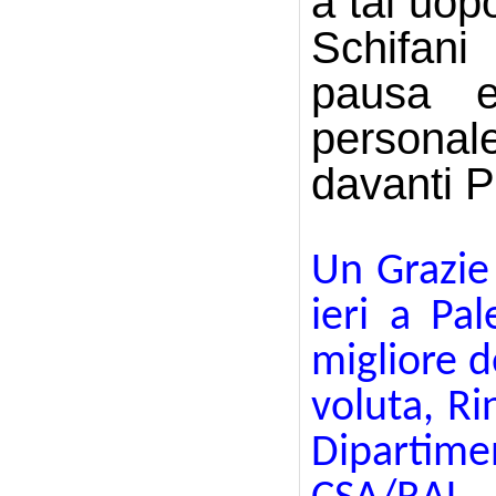
a tal uop
Schifani
pausa e
personale
davanti P
Un Grazie 
ieri a Pa
migliore 
voluta, R
Dipartime